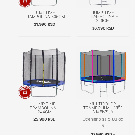
JUMPTIME
JUMP TIME
TRAMPOLINA 305CM
TRAMBOLINA –
366CM
31.990
RSD
36.990
RSD
Raspon
cena:
od
27.990 RSD
do
37.990 RSD
JUMP TIME
MULTICOLOR
TRAMBOLINA –
TRAMBOLINA – VIŠE
244CM
DIMENZIJA
Ocenjeno sa
5.00
od
25.990
RSD
5
27.990
RSD
–