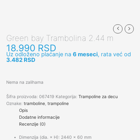
Green bay Trambolina 2.44 m
18.990
RSD
Uz odloženo plaćanje na
6 meseci
, rata već od
3.482
RSD
Nema na zalihama
Šifra proizvoda:
067419
Kategorija:
Trampoline za decu
Oznake:
tramboline
,
trampoline
Opis
Dodatne informacije
Recenzije (0)
Dimenzija (dia. × H): 2440 × 60 mm