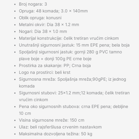
Broj nogara: 3
Opruga: 48 komada; 3.0 × 140mm
Oblik opruga: konusni
Metalni okvir: Dia 38 × 1.2 mm
Nogari: Dia 38 × 1.0 mm
Materijal konstrukcije: čelik tretiran vrućim cinkom
Unutrašnji sigurnosni jastuk: 15 mm EPE pena; bela boja
Spoljašnji sigurnosni jastuk: gornji 280 g PVC tamno
plave boje + donji 100g PE crne boje
Prostirka za skakanje: PP; Crna boja
Logo na prostirci: beli krst
Sigurnosna mreža: Spoljašnja mreža;90gPE; iz jednog
komada
Sigurnosni stubovi: 25×1.2 mm;12 komada; čelik tretiran
vrućim cinkom
Pena oko sigurnosnih stubova: crna EPE pena; debljine
10 cm
Visina sigurnosne mreže: 150 cm
Ulaz: beli rajsferšlusa crvenim nastavkom
Maksimalna dozvoljena težina: 50 kg