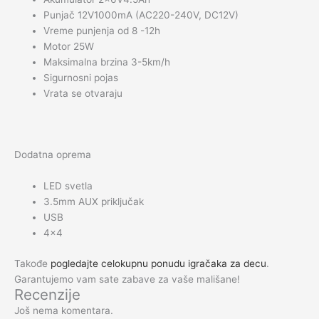
Punjač 12V1000mA (AC220-240V, DC12V)
Vreme punjenja od 8 -12h
Motor 25W
Maksimalna brzina 3-5km/h
Sigurnosni pojas
Vrata se otvaraju
Dodatna oprema
LED svetla
3.5mm AUX priključak
USB
4×4
Takođe
pogledajte celokupnu ponudu igračaka za decu
.
Garantujemo vam sate zabave za vaše mališane!
Recenzije
Još nema komentara.