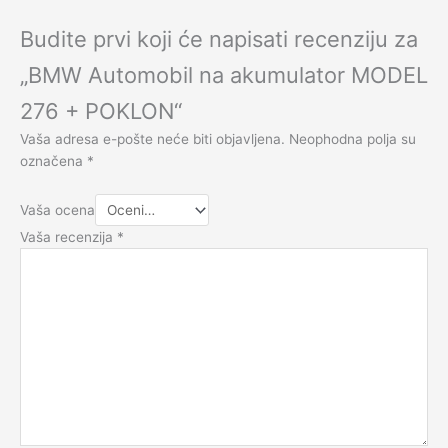
Budite prvi koji će napisati recenziju za
„BMW Automobil na akumulator MODEL
276 + POKLON“
Vaša adresa e-pošte neće biti objavljena.
Neophodna polja su
označena
*
Vaša ocena
Vaša recenzija
*