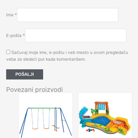
Ime
*
E-pošta
*
Sačuvaj moje ime, e-poštu i veb mesto u ovom pregledaču
veba za sledeći put kada komentarišem.
Povezani proizvodi