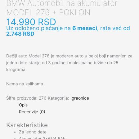
BMW Automobil na akumulator
MODEL 276 + POKLON
14.990
RSD
Uz odloženo plaćanje na
6 meseci
, rata već od
2.748
RSD
Dečiji auto Model 276 je moderan auto u beloj boji namenjen za
jedno dete starije od 3 godine i maksimalne težine do 25
kilograma.
Nema na zalihama
Šifra proizvoda:
276
Kategorija:
Igraonice
Opis
Recenzije (0)
Karakteristike
Za jedno dete
Akumulator 2x6V4.5Ah