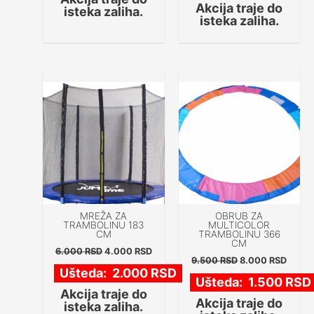
Akcija traje do
isteka zaliha.
isteka zaliha.
Originalna
Trenutna
Originalna
Trenu
Akcija!
Akcija!
cena
cena
cena
cena
je
je:
je
je:
bila:
4.000 RSD.
bila:
8.000
6.000 RSD.
9.500 RSD.
MREŽA ZA
OBRUB ZA
TRAMBOLINU 183
MULTICOLOR
CM
TRAMBOLINU 366
CM
6.000
RSD
4.000
RSD
9.500
RSD
8.000
RSD
Ušteda:
2.000
RSD
Ušteda:
1.500
RSD
Akcija traje do
Akcija traje do
isteka zaliha.