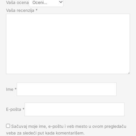
Vaša ocena
Vaša recenzija
*
Ime
*
E-pošta
*
Sačuvaj moje ime, e-poštu i veb mesto u ovom pregledaču
veba za sledeći put kada komentarišem.