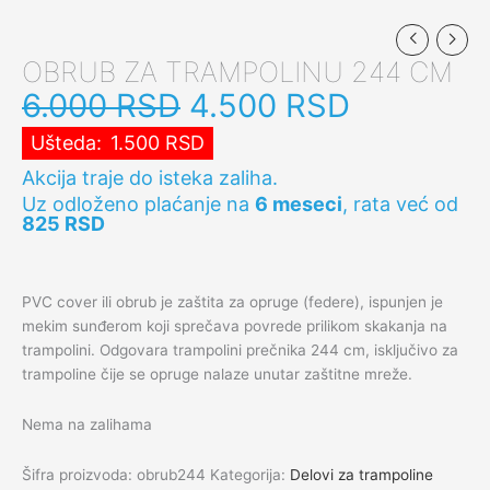
OBRUB ZA TRAMPOLINU 244 CM
6.000
RSD
4.500
RSD
Ušteda:
1.500
RSD
Akcija traje do isteka zaliha.
Uz odloženo plaćanje na
6 meseci
, rata već od
825
RSD
PVC cover ili obrub je zaštita za opruge (federe), ispunjen je
mekim sunđerom koji sprečava povrede prilikom skakanja na
trampolini. Odgovara trampolini prečnika 244 cm, isključivo za
trampoline čije se opruge nalaze unutar zaštitne mreže.
Nema na zalihama
Šifra proizvoda:
obrub244
Kategorija:
Delovi za trampoline