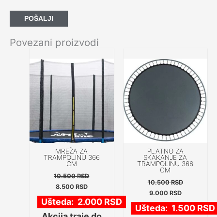
Povezani proizvodi
Originalna
Trenutna
Originalna
Trenutna
Akcija!
Akcija!
cena
cena
cena
cena
je
je:
je
je:
bila:
8.500 RSD.
bila:
9.000 RSD.
10.500 RSD.
10.500 RSD.
MREŽA ZA
PLATNO ZA
TRAMPOLINU 366
SKAKANJE ZA
CM
TRAMPOLINU 366
CM
10.500
RSD
10.500
RSD
8.500
RSD
9.000
RSD
Ušteda:
2.000
RSD
Ušteda:
1.500
RSD
Akcija traje do