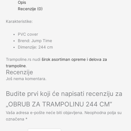
Opis
Recenzije (0)
Karakteristike:
PVC cover
Brend: Jump Time
Dimenzije: 244 cm
Trampoline.rs nudi
širok asortiman opreme i delova za
trampoline
.
Recenzije
Još nema komentara.
Budite prvi koji će napisati recenziju za
„OBRUB ZA TRAMPOLINU 244 CM“
Vaša adresa e-pošte neće biti objavljena.
Neophodna polja su
označena
*